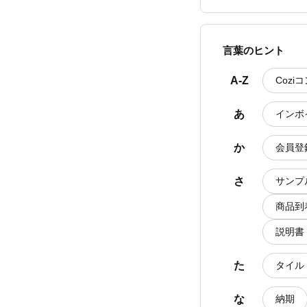
言葉のヒント
A-Z
Cozi
あ
インボ
か
会員登
さ
サンプ
商品到
説明書
た
タイル
な
納期