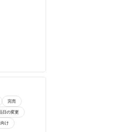
完売
品日の変更
様向け