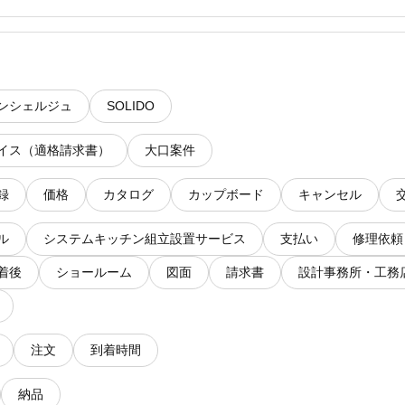
コンシェルジュ
SOLIDO
イス（適格請求書）
大口案件
録
価格
カタログ
カップボード
キャンセル
ル
システムキッチン組立設置サービス
支払い
修理依頼
着後
ショールーム
図面
請求書
設計事務所・工務
注文
到着時間
納品