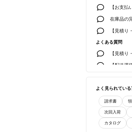
【お支払
在庫品の
【見積り
よくある質問
【見積り
【配送運
【お支払
よく見られている
【保証】
【配送・
請求書
領
次回入荷
カタログ