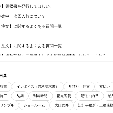
い】領収書を発行してほしい。
完売中、次回入荷について
・注文】に関するよくある質問一覧
・注文】に関するよくある質問一覧
賃】複数商品を同時購入しても運賃は個別にかかりますか？
い】請求書の発行をお願いしたい。
言葉
転売で購入した商品は保証対象になるか？
納品】時間指定できますか？
収書
インボイス（適格請求書）
見積り・注文
支払い
施工
納期
到着時間
配送運賃
配送・納品
納
サンプル
ショールーム
大口案件
設計事務所・工務店