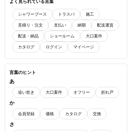
よく見られている言葉
【シャワーブース700/900】換気扇が不要のた
め、換気扇開口無天井パネルへ変更することは
シャワーブース
トラスパ
施工
できますか？
見積り・注文
支払い
納期
配送運賃
【トラスパ】4面ガラス張りの独立設置は対応
配送・納品
ショールーム
大口案件
していますか？
カタログ
ログイン
マイページ
【ノウム（戸建て住宅用）】ハーフユニットタ
イプはお取り扱いしていますか？
言葉のヒント
あ
追い炊き
大口案件
オフリー
折れ戸
か
会員登録
価格
カタログ
交換
さ