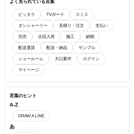
ュ】に関するよくある質問一覧
よく見られている言葉
よくある質問
ピッタラ
TVボード
スミス
【ピッタラ】床置きの場合の蹴込み寸法は？
ダンシャーリー
見積り・注文
支払い
完売
次回入荷
施工
納期
【見積り・注文】FAXや、メールで注文できま
すか？
配送運賃
配送・納品
サンプル
【DRAW A LINE】102 Partition A setと、106
ショールーム
大口案件
ログイン
Rack A setのパーツ（Partition用パネル・Rack
用棚板）は互換性がありますか？
マイページ
【配送・納品】商品の到着時間
【ピッタラ】メラミン仕上げは対応しています
言葉のヒント
か？
A-Z
DRAW A LINE
あ