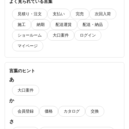
よく見られている言葉
【ランネルウッド/ランネルウッドAS】屋外に
使用したいのですが注意点はありますか？
見積り・注文
支払い
完売
次回入荷
【見積り・注文】見積書に記載の有効期限が切
施工
納期
配送運賃
配送・納品
れている
ショールーム
大口案件
ログイン
【大口案件プロジェクト】に関するよくある質
マイページ
問一覧
【配送運賃】に関するよくある質問一覧
言葉のヒント
あ
大口案件
か
会員登録
価格
カタログ
交換
さ