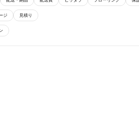
配送・納品
配送費
ピッタラ
フローリング
保
ージ
見積り
ン