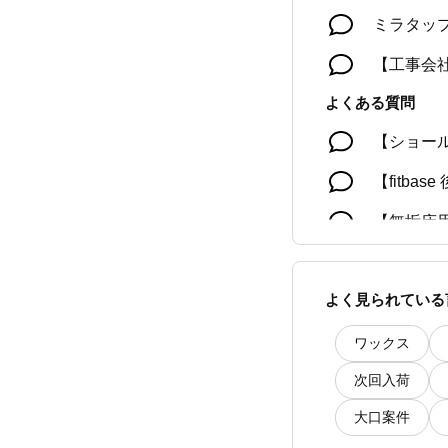
ミラタッ
【工事会社
よくある質問
【ショー
【fitb
【無垢床
【無垢床
よく見られている
【モルタ
ワックス
次回入荷
大口案件