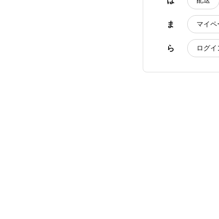
は
配送
ま
マイペ
ら
ログイ