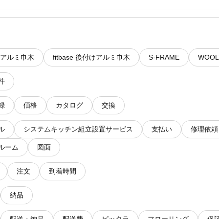
se アルミ巾木
fitbase 後付けアルミ巾木
S-FRAME
WOOL
件
録
価格
カタログ
交換
ル
システムキッチン組立設置サービス
支払い
修理依頼
ルーム
図面
注文
到着時間
納品