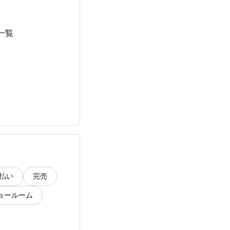
一覧
払い
完売
ョールーム