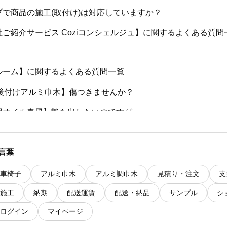
プで商品の施工(取付け)は対応していますか？
ご紹介サービス Coziコンシェルジュ】に関するよくある質問
ルーム】に関するよくある質問一覧
ase 後付けアルミ巾木】傷つきませんか？
用オイル春風】艶を出したいのですが。
用オイル春風】防カビ剤、防腐剤は入っていますか？
言葉
ライク】車椅子は使用できますか？
車椅子
アルミ巾木
アルミ調巾木
見積り・注文
支
施工
納期
配送運賃
配送・納品
サンプル
シ
ログイン
マイページ