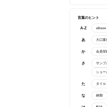
言葉のヒント
A-Z
alba
あ
大口案
か
会員登
さ
サンプ
ショー
た
タイル
な
納期