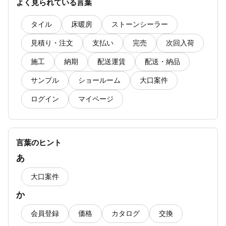
よく見られている言葉
タイルは電動サンダーでカットできますか？
タイル
床暖房
ストーンシーラー
【ショールーム】に関するよくある質問一覧
見積り・注文
支払い
完売
次回入荷
施工
納期
配送運賃
配送・納品
浴室に使用できる天然石はありますか？
サンプル
ショールーム
大口案件
モザイクタイルの滑り抵抗値はどれくらいです
か？
ログイン
マイページ
【天然石用ストーンシーラー】特長は何です
か？
言葉のヒント
あ
大口案件
か
会員登録
価格
カタログ
交換