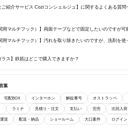
ご紹介サービス Coziコンシェルジュ】に関するよくある質問
（玄関用マルチフック）】両面テープなどで固定したいのですが可
（玄関用マルチフック）】汚れを取り除きたいのですが、洗剤を使
？
ガラス】鉄筋はどこで購入できますか？
ガラス】どの施工業者へ施工を依頼したらよろしいでしょうか
ライーブス】RC造や鉄骨造の躯体に施工できますか？
言葉
宅配BOX
インターホン
解錠番号
オストラッペ
ト
ラミナ
見積り・注文
支払い
完売
次回入荷
運賃
配送・納品
ショールーム
大口案件
ログイン