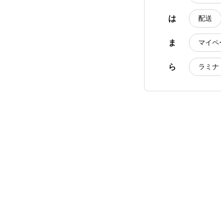
は
配送
ま
マイペ
ら
ラミナ