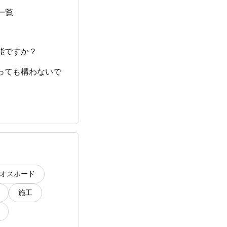
一覧
能ですか？
っても構わないで
？
オスボード
施工