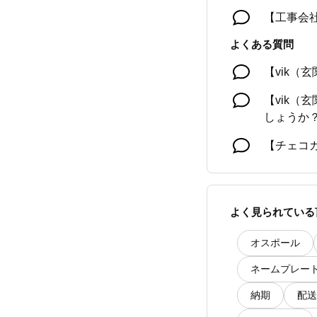
【工事会社
よくある質問
【vik
【vik
しょうか
【チェコ
【チェコ
【マスカ
よく見られている
オスポール
ネームプレー
納期
配送