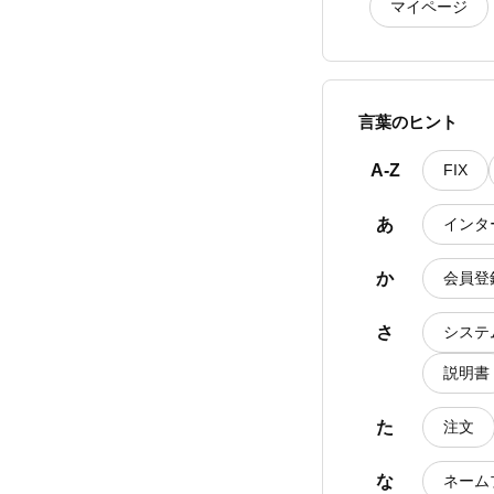
マイページ
言葉のヒント
A-Z
FIX
あ
インタ
か
会員登
さ
システ
説明書
た
注文
な
ネーム